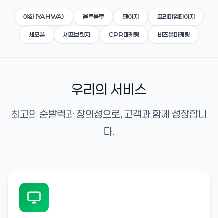
야화 (YAHWA)
올루올루
팬이지
프리미엄페이지
세모폰
셰프브릿지
CPR마케팅
비즈온마케팅
우리의 서비스
최고의 순발력과 창의성으로, 고객과 함께 성장합니
다.